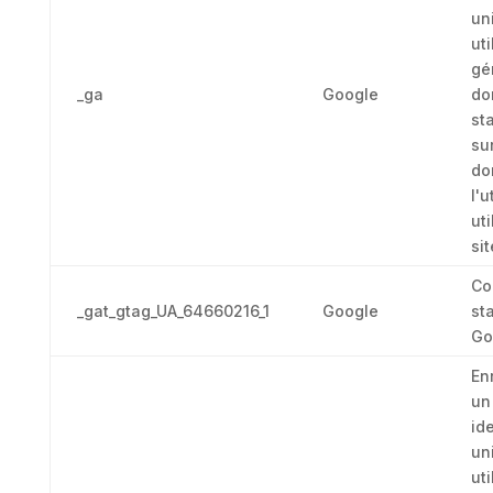
un
uti
gé
_ga
Google
do
st
su
do
l'u
uti
sit
Co
_gat_gtag_UA_64660216_1
Google
st
Go
En
un
ide
un
uti