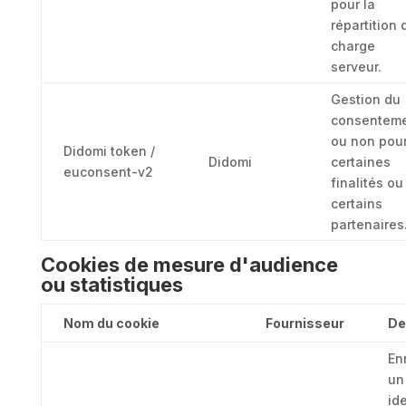
pour la
répartition 
charge
serveur.
Gestion du
consentem
ou non pou
Didomi token /
Didomi
certaines
euconsent-v2
finalités ou
certains
partenaires
Cookies de mesure d'audience
ou statistiques
Nom du cookie
Fournisseur
De
En
un
ide